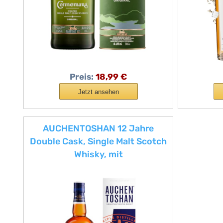
Preis:
18,99 €
Jetzt ansehen
AUCHENTOSHAN 12 Jahre
Double Cask, Single Malt Scotch
Whisky, mit
Geschenkverpackung,
Karamellgeschmack und
fruchtigen Aromen, 40 Prozent
Vol, 700ml Einzelflasche