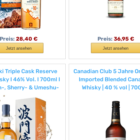
Preis:
28,40 €
Preis:
36,95 €
Jetzt ansehen
Jetzt ansehen
i Triple Cask Reserve
Canadian Club 5 Jahre Ori
sky I 46% Vol. I 700ml I
Imported Blended Can
-, Sherry- & Umeshu-
Whisky | 40 % vol | 70
eifung I Aromen von
rzem Tee, Vanille &
n I Japanischer Whisky
er Kaikyō Distillery