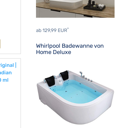
*
ab 129,99 EUR
Whirlpool Badewanne von
Home Deluxe
ginal |
adian
0 ml