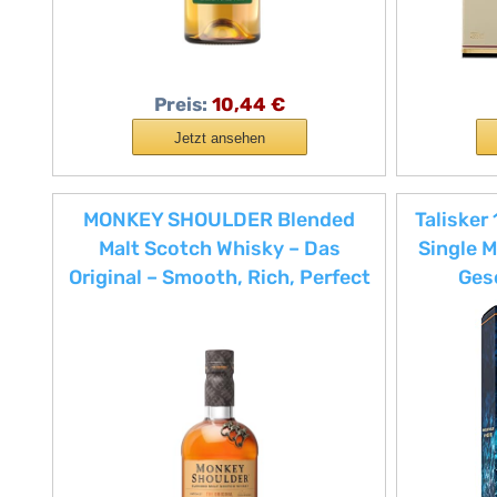
Preis:
10,44 €
Jetzt ansehen
MONKEY SHOULDER Blended
Talisker
Malt Scotch Whisky – Das
Single M
Original – Smooth, Rich, Perfect
Ges
with a Twist – Small-Batch
han
Whisky – ideal in an Old
schottis
Fashioned cocktail – mehrfach
vol, 
preisgekrönt – 40% vol. – 70 cl