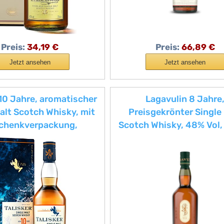
Preis:
34,19 €
Preis:
66,89 €
Jetzt ansehen
Jetzt ansehen
 10 Jahre, aromatischer
Lagavulin 8 Jahre
alt Scotch Whisky, mit
Preisgekrönter Single
chenkverpackung,
Scotch Whisky, 48% Vol
dverlesen von der
chen Insel Skye, 45,8%
700ml Einzelflasche