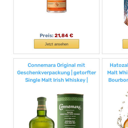
Preis:
21,84 €
Jetzt ansehen
Connemara Original mit
Hatozak
Geschenkverpackung | getorfter
Malt Whi
Single Malt Irish Whiskey |
Bourbon
rauchiges Aroma | 40% Vol |
Fassr
700ml Einzelflasche
schwa
Aprikose
aus d